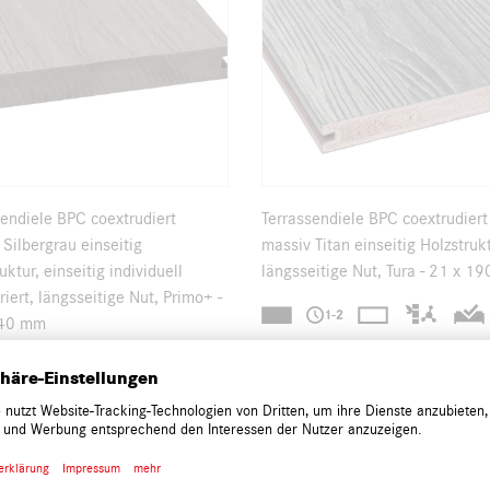
sendiele BPC coextrudiert
Terrassendiele BPC coextrudiert
Silbergrau einseitig
massiv Titan einseitig Holzstrukt
uktur, einseitig individuell
längsseitige Nut, Tura - 21 x 1
riert, längsseitige Nut, Primo+ -
140 mm