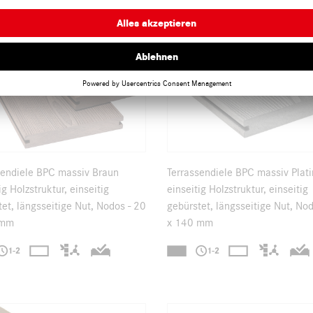
sendiele BPC massiv Braun
Terrassendiele BPC massiv Plat
ig Holzstruktur, einseitig
einseitig Holzstruktur, einseitig
et, längsseitige Nut, Nodos - 20
gebürstet, längsseitige Nut, No
 mm
x 140 mm