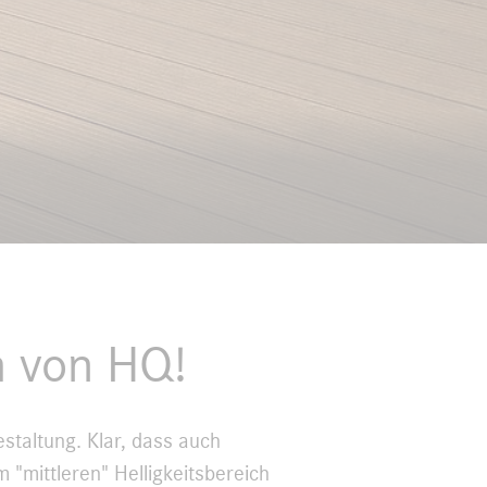
h von HQ!
estaltung. Klar, dass auch
 "mittleren" Helligkeitsbereich