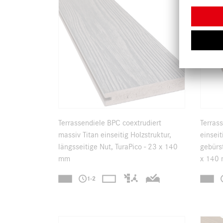
Terrassendiele BPC coextrudiert
Terras
massiv Titan einseitig Holzstruktur,
einseit
längsseitige Nut, TuraPico - 23 x 140
gebürst
mm
x 140