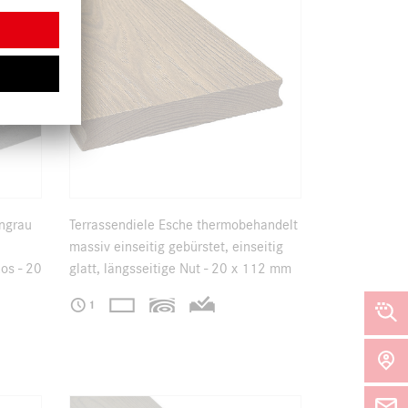
ingrau
Terrassendiele Esche thermobehandelt
massiv einseitig gebürstet, einseitig
dos - 20
glatt, längsseitige Nut - 20 x 112 mm