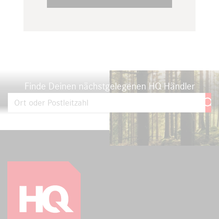
Finde Deinen nächstgelegenen HQ Händler
Mit Ort oder Postleitzahl einen HQ Händler in Deiner Nähe