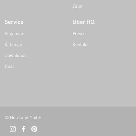
Zaun
Service
Über HQ
Allgemein
Presse
Kataloge
Kontakt
Downloads
Tools
© HolzLand GmbH