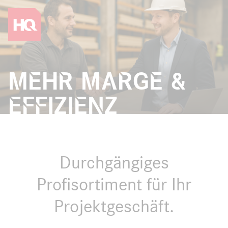
Zum Hauptinhalt springen
Vor die Hauptnavigation springen
Mehr Marge &
Effizienz
Durchgängiges
Profisortiment für Ihr
Projektgeschäft.