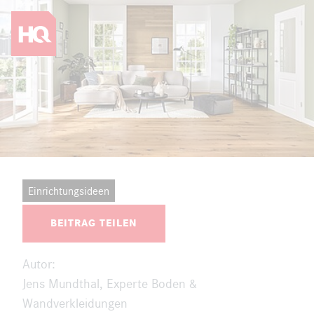
Zum Hauptinhalt springen
Vor die Hauptnavigation springen
Einrichtungsideen
BEITRAG TEILEN
Autor:
Jens Mundthal
, Experte Boden &
Wandverkleidungen